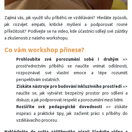
Zajímá vás, jak využít sílu příběhů ve vzdělávání? Hledáte způsob,
jak rozvíjet empatii, kritické myšlení a podporovat rovné
příležitosit? Podívejte se na video, kde účastníci sdílejí své zážitky
a zkušenosti z našeho workshopu.
Co vám workshop přinese?
Prohloubíte své porozumění sobě i druhým
=>
prostřednictvím příběhů se naučíte vnímat odlišnosti,
rozpoznávat své vlastní emoce a lépe rozumět
perspektivám ostatních.
Získáte nástroje pro budování inkluzivního prostředí
=>
naučíte se, jak vytvářet bezpečný prostor pro sdílení a
diskuzi, a jak podporovat respekt a porozumění mezi lidmi.
Rozšíříte své pedagogické dovednosti
=> získáte
inspiraci a praktické tipy, jak začlenit práci s příběhy do
vzdělávacího procesu.
Nahlédněte do světa zážitkového učení! Sledujte video a