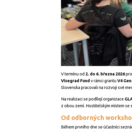
V termínu od
2. do 6. března 2026
pro
Visegrad Fund
v rámci grantu
V4 Gen 
Slovenska pracovali na rozvoji své med
Na realizaci se podílejí organizace
GLA
z obou zemí. Hostitelským místem se 
Od odborných worksho
Během prvního dne se účastníci seznámil