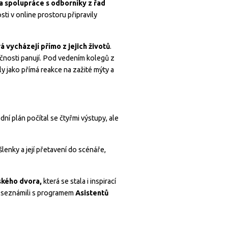
 spolupráce s odborníky z řad
ti v online prostoru připravily
 vycházejí přímo z jejich životů
.
nosti panují. Pod vedením kolegů z
y jako přímá reakce na zažité mýty a
í plán počítal se čtyřmi výstupy, ale
šlenky a její přetavení do scénáře,
ského dvora,
která se stala i inspirací
ci seznámili s programem
Asistentů