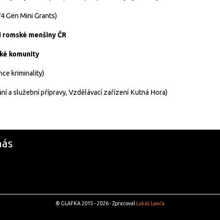
V4 Gen Mini Grants)
i romské menšiny ČR
ké komunity
ce kriminality)
ání a služební přípravy, Vzdělávací zařízení Kutná Hora)
nás
© GLAFKA 2015 - 2026 - Zpracoval
Lukáš Lanča