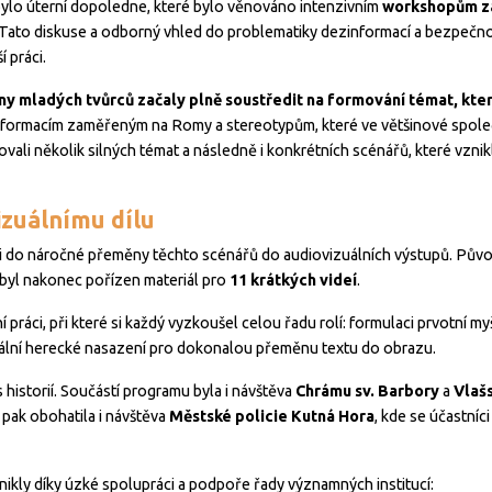
ylo úterní dopoledne, které bylo věnováno intenzivním
workshopům za
 Tato diskuse a odborný vhled do problematiky dezinformací a bezpečnos
 práci.
y mladých tvůrců začaly plně soustředit na formování témat, která
formacím zaměřeným na Romy a stereotypům, které ve většinové společ
ali několik silných témat a následně i konkrétních scénářů, které vznikl
izuálnímu dílu
li do náročné přeměny těchto scénářů do audiovizuálních výstupů. Původn
 byl nakonec pořízen materiál pro
11 krátkých videí
.
í práci, při které si každý vyzkoušel celou řadu rolí: formulaci prvotní my
ximální herecké nasazení pro dokonalou přeměnu textu do obrazu.
s historií. Součástí programu byla i návštěva
Chrámu sv. Barbory
a
Vlaš
 pak obohatila i návštěva
Městské policie Kutná Hora
, kde se účastní
nikly díky úzké spolupráci a podpoře řady významných institucí: