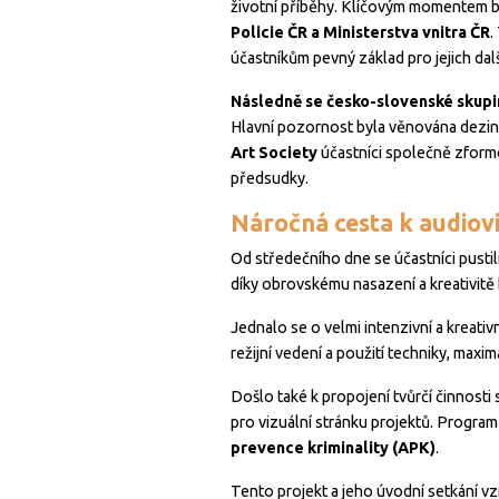
životní příběhy. Klíčovým momentem b
Policie ČR a Ministerstva vnitra ČR
.
účastníkům pevný základ pro jejich další
Následně se česko-slovenské skupin
Hlavní pozornost byla věnována dezin
Art Society
účastníci společně zformov
předsudky.
Náročná cesta k audiov
Od středečního dne se účastníci pusti
díky obrovskému nasazení a kreativitě
Jednalo se o velmi intenzivní a kreativn
režijní vedení a použití techniky, ma
Došlo také k propojení tvůrčí činnosti 
pro vizuální stránku projektů. Program
prevence kriminality (APK)
.
Tento projekt a jeho úvodní setkání vz