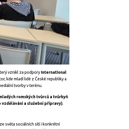
který vznikl za podpory
International
tor, kde mladí lidé z České republiky a
ediální tvorby v terénu.
mladých romských tvůrců a tvůrkyň
o vzdělávání a služební přípravy)
.
e světa sociálních sítí i konkrétní