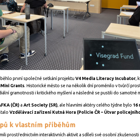
běhlo první společné setkání projektu
V4 Media Literacy Incubator
, 
Mini Grants
. Historické město se na několik dní proměnilo v tvůrčí pros
iální gramotnosti i kritického myšlení a následně se pustili do samotné m
FKA (ČR)
a
Art Society
(SR)
, ale hlavními aktéry celého týdne bylo
16 
stalo
Vzdělávací zařízení Kutná Hora (Policie ČR – Útvar policejníh
pů k vlastním příběhům
i prostřednictvím interaktivních aktivit a sdíleli své osobní zkušenosti z